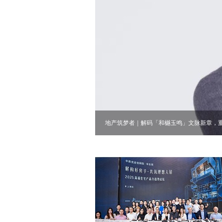
地产筑梦者｜张斌：从洞察到创新，点燃城