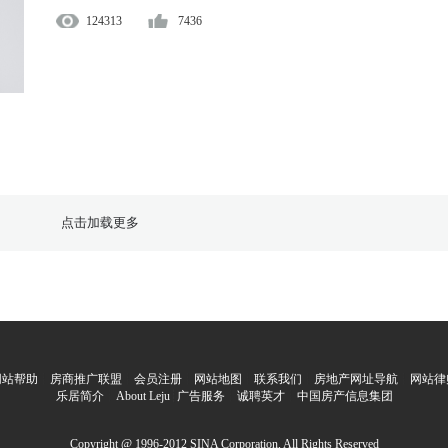
124313
7436
点击加载更多
网站帮助
┊
房商推广联盟
┊
会员注册
┊
网站地图
┊
联系我们
┊
房地产网址导航
┊
网站律
乐居简介
┊
About Leju
┊
广告服务
┊
诚聘英才
┊
中国房产信息集团
Copyright @ 1996-2012 SINA Corporation, All Rights Reserved